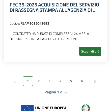
FEC 35-2025 ACQUISIZIONE DEL SERVIZIO
DI RASSEGNA STAMPA ALL’AGENZIA DI ...
Codice:
RLAM2025049683
IL CONTRATTO HA DURATA DI COMPLESSIVI 24 MESI A
DECORRERE DALLA DATA DI SOTTOSCRIZIONE
Scopri di più
1
2
3
4
5
6
Pagina precedente
Pagina succ
Pagina 1 di 6