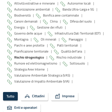
Attività estrattive e minerarie
|
Autonomie locali
|
Autorizzazione ambientali
|
Banda Ultra-Larga e 5G
|
Biodiversità
|
Bonifica aree contaminate
|
Canoni demaniali
|
Clima
|
Difesa del suolo
|
Energia
|
Gestione dei rifiuti
|
Governo delle acque
|
Infrastruttura Dati Territoriali (IDT)
|
Montagna
|
Oli minerali
|
Paesaggio
|
Parchi e aree protette
|
Patti territoriali
|
Pianificazione territoriale
|
Qualità dell'aria
|
Rischio idrogeologico
|
Rischio industriale
|
Rumore ed elettromagnetismo
|
Sottosuolo
|
Strategia Aree Interne
|
Valutazione Ambientale Strategica (VAS)
|
Valutazione di Impatto Ambientale (VIA)
|
Cittadini
Imprese
Tutto
Enti e operatori