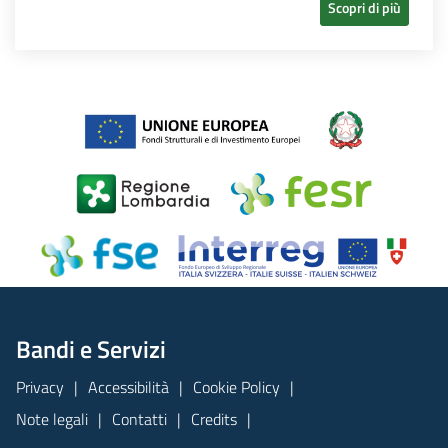
Scopri di più
Bandi e Servizi
Privacy
Accessibilità
Cookie Policy
Note legali
Contatti
Credits