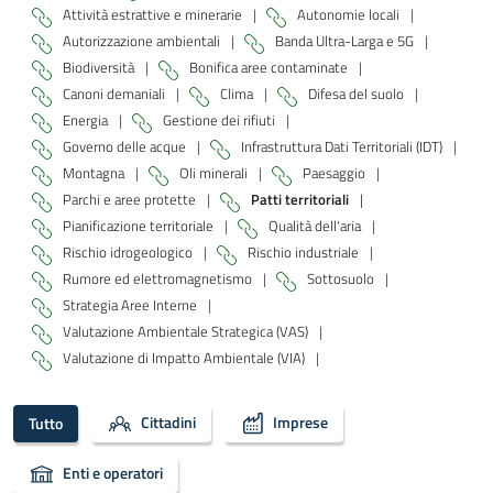
Attività estrattive e minerarie
|
Autonomie locali
|
Autorizzazione ambientali
|
Banda Ultra-Larga e 5G
|
Biodiversità
|
Bonifica aree contaminate
|
Canoni demaniali
|
Clima
|
Difesa del suolo
|
Energia
|
Gestione dei rifiuti
|
Governo delle acque
|
Infrastruttura Dati Territoriali (IDT)
|
Montagna
|
Oli minerali
|
Paesaggio
|
Parchi e aree protette
|
Patti territoriali
|
Pianificazione territoriale
|
Qualità dell'aria
|
Rischio idrogeologico
|
Rischio industriale
|
Rumore ed elettromagnetismo
|
Sottosuolo
|
Strategia Aree Interne
|
Valutazione Ambientale Strategica (VAS)
|
Valutazione di Impatto Ambientale (VIA)
|
Cittadini
Imprese
Tutto
Enti e operatori