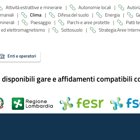
Attività estrattive e minerarie
|
Autonomie locali
|
Autori
maniali
|
Clima
|
Difesa del suolo
|
Energia
|
Ge
 minerali
|
Paesaggio
|
Parchi e aree protette
|
Patti te
 ed elettromagnetismo
|
Sottosuolo
|
Strategia Aree Inter
Enti e operatori
sponibili gare e affidamenti compatibili co