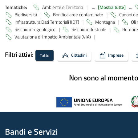
Tematiche:
Ambiente e Territorio
|
...
[Mostra tutte]
...
Biodiversità
|
Bonifica aree contaminate
|
Canoni de
Infrastruttura Dati Territoriali (IDT)
|
Montagna
|
Oli
Rischio idrogeologico
|
Rischio industriale
|
Rumore
Valutazione di Impatto Ambientale (VIA)
|
Filtri attivi:
Cittadini
Imprese
Tutto
Non sono al momento di
Bandi e Servizi