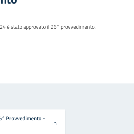
24 è stato approvato il 26° provvedimento.
in
osta elettronica
26° Provvedimento -