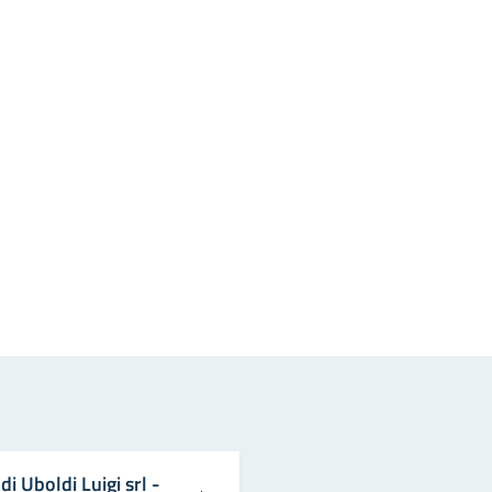
in
osta elettronica
i Uboldi Luigi srl -