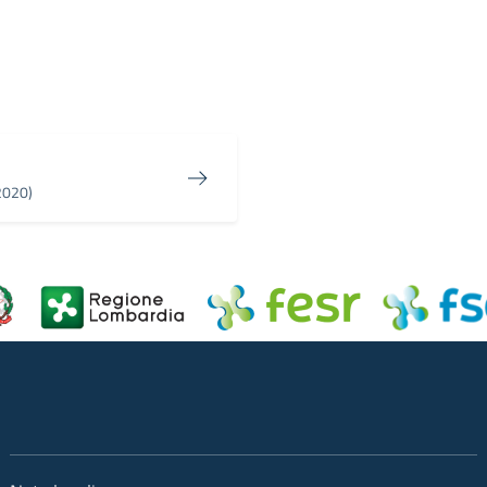
in
osta elettronica
2020)