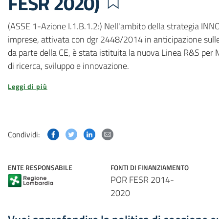
FESR 2020)
(ASSE 1-Azione I.1.B.1.2:) Nell'ambito della strategia IN
imprese, attivata con dgr 2448/2014 in anticipazione su
da parte della CE, è stata istituita la nuova Linea R&S pe
di ricerca, sviluppo e innovazione.
Leggi di più
Condividi questa pagina su Facebook
Condividi questa pagina su Twitter
Condividi questa pagina su Linked
Condividi questa pagina via p
Condividi:
ENTE RESPONSABILE
FONTI DI FINANZIAMENTO
POR FESR 2014-
2020