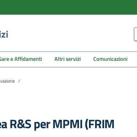
izi
C
Gare e Affidamenti
Altri servizi
Comunicazioni
novazione
/
ea R&S per MPMI (FRIM